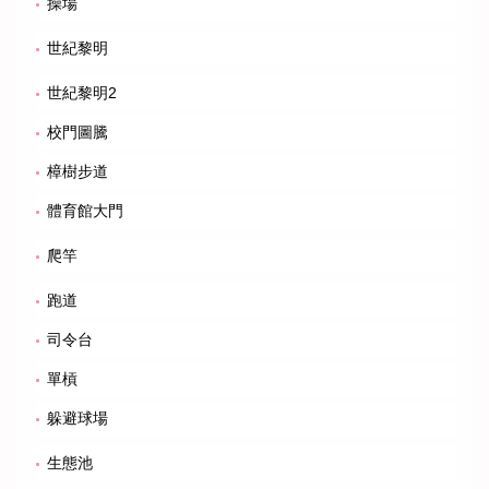
操場
世紀黎明
世紀黎明2
校門圖騰
樟樹步道
體育館大門
爬竿
跑道
司令台
單槓
躲避球場
生態池