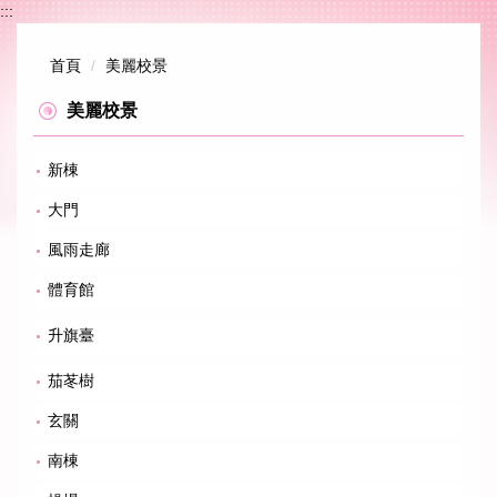
:::
跳
到
主
首頁
美麗校景
要
內
美麗校景
容
區
新棟
大門
風雨走廊
體育館
升旗臺
茄苳樹
玄關
南棟