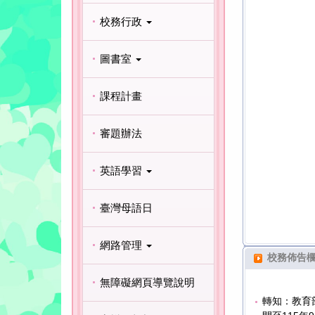
校務行政
嘉年華桌球錦標賽成績優異
恭賀大安國
小學童潔牙觀摩賽成績表現優異
恭賀本校參
圖書室
桌球賽成績優異
恭賀大安國
課程計畫
審題辦法
英語學習
臺灣母語日
網路管理
校務佈告
無障礙網頁導覽說明
轉知：教育