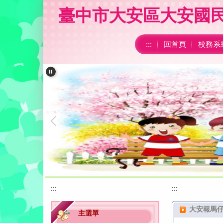
跳
臺中市大安區大安國
到
主
要
:::
回首頁
校務系
內
容
區
:::
:::
嘉年華羽球錦標賽成績優異
恭賀大安國
大安報馬
主選單
嘉年華桌球錦標賽成績優異
恭賀大安國