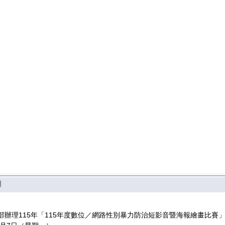
小參加115年度大安區運動嘉年華桌球錦標賽成績優異
加臺中市115年度臺中市國小學童潔牙觀摩賽成績表現優異
小參加115年度大安區鄉親盃桌球賽成績優異
不迷小紅書
欄
部辦理115年「115年度數位／網路性別暴力防治短影音暨海報繪畫比賽