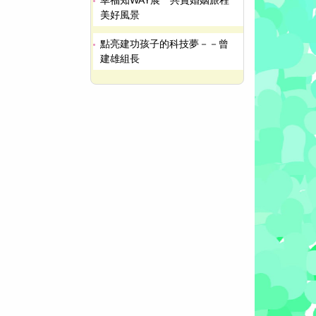
美好風景
點亮建功孩子的科技夢－－曾
建雄組長