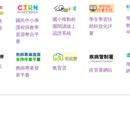
國小推動校
學生學習扶
國民中小學
教
園閱讀線上
助科技化評
課程與教學
整
認證系統
量
資源整合平
臺
天
教育雲
教師專業發
疾管署網站
展平臺