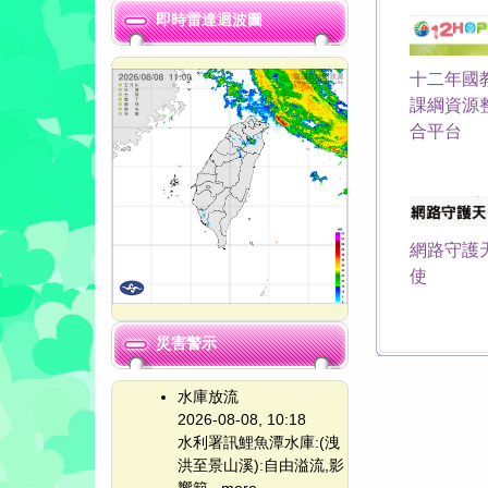
即時雷達迴波圖
十二年國
課綱資源
合平台
網路守護
使
災害警示
水庫放流
2026-08-08, 10:18
水利署訊鯉魚潭水庫:(洩
洪至景山溪):自由溢流,影