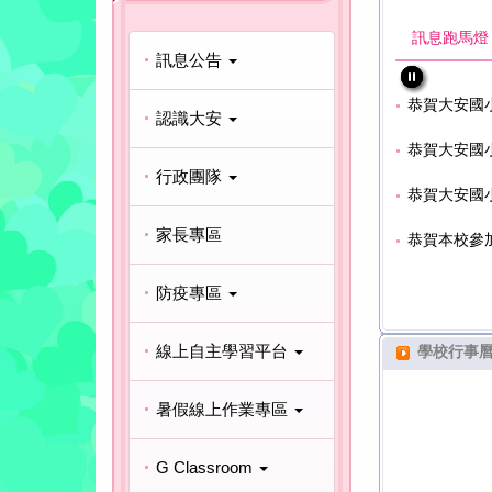
訊息跑馬燈
小學童潔牙觀摩賽成績表現優異
恭賀本校參
訊息公告
桌球賽成績優異
恭賀大安國
認識大安
嘉年華羽球錦標賽成績優異
恭賀大安國
行政團隊
嘉年華桌球錦標賽成績優異
恭賀大安國
小學童潔牙觀摩賽成績表現優異
恭賀本校參
家長專區
桌球賽成績優異
恭賀大安國
防疫專區
嘉年華羽球錦標賽成績優異
恭賀大安國
線上自主學習平台
學校行事
嘉年華桌球錦標賽成績優異
恭賀大安國
小學童潔牙觀摩賽成績表現優異
恭賀本校參
暑假線上作業專區
桌球賽成績優異
恭賀大安國
G Classroom
嘉年華羽球錦標賽成績優異
恭賀大安國