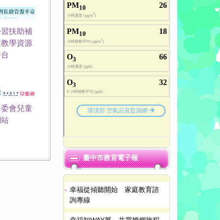
學習扶助補
救教學資源
平台
海委會兒童
網站
臺中市教育電子報
幸福從傾聽開始 家庭教育諮
詢專線
幸福知WAY展 共賞婚姻旅程