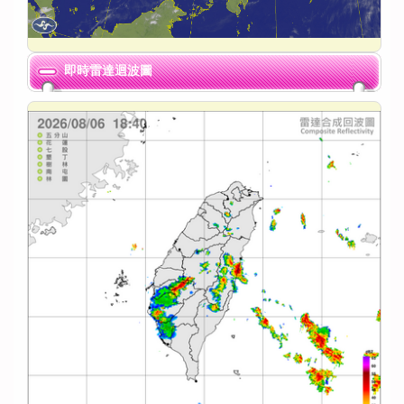
即時雷達迴波圖