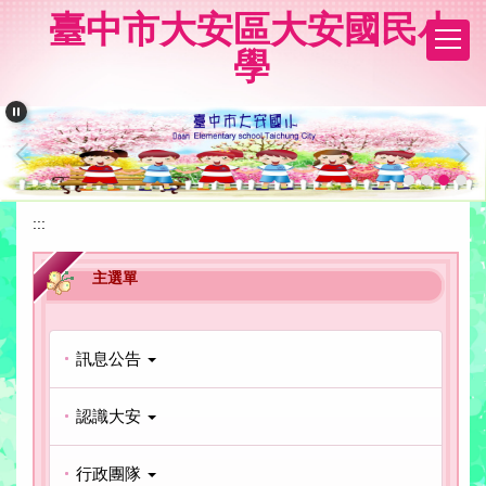
跳
臺中市大安區大安國民小
到
學
主
要
內
容
區
:::
主選單
訊息公告
認識大安
行政團隊