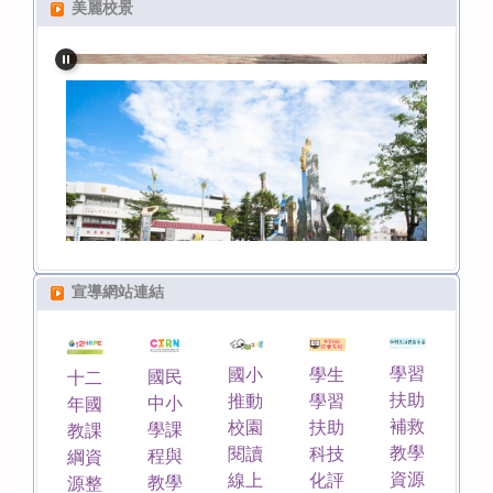
美麗校景
宣導網站連結
學習
國小
學生
國民
十二
扶助
推動
學習
中小
年國
補救
校園
扶助
學課
教課
教學
閱讀
科技
程與
綱資
資源
線上
化評
教學
源整