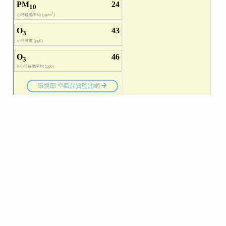
臺中市教育電子報
幸福從傾聽開始 家庭教育諮詢專線
幸福知WAY展 共賞婚姻旅程美好風景
點亮建功孩子的科技夢－－曾建雄組長