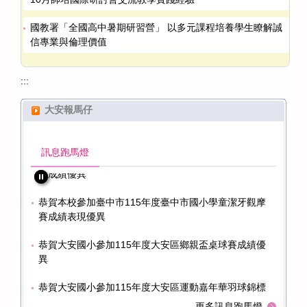
國教署「全國高中暑期研習營」 以多元課程培養學生瞭解誠
信專業與倫理價值
:::
大安報馬仔
球錦標
恭賀大安國小參加115年度大安區運動嘉年華羽球錦標
恭賀
賽成績優異
賽成
訊息跑馬燈
球錦標
恭賀大安國小參加115年度大安區運動嘉年華桌球錦標
恭賀
賽成績優異
賽成
牙觀摩
恭賀本校參加臺中市115年度臺中市國小學童潔牙觀摩
恭賀
賽成績表現優異
賽成
成績優
恭賀大安國小參加115年度大安區鄉親盃桌球賽成績優
恭賀
異
異
球錦標
恭賀大安國小參加115年度大安區運動嘉年華羽球錦標
恭賀
賽成績優異
賽成
更多訊息跑馬燈