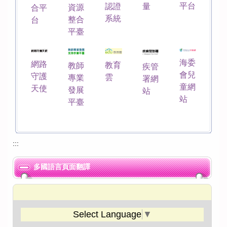
平台
認證
量
資源
合平
系統
整合
台
平臺
海委
網路
教育
教師
疾管
會兒
守護
雲
專業
署網
童網
天使
發展
站
站
平臺
:::
多國語言頁面翻譯
Select Language
▼