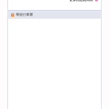
球錦標
恭賀大安國小參加115年度大安區運動嘉年華桌球錦標
恭賀
賽成績優異
賽成
學校行事曆
牙觀摩
恭賀本校參加臺中市115年度臺中市國小學童潔牙觀摩
恭賀
賽成績表現優異
賽成
成績優
恭賀大安國小參加115年度大安區鄉親盃桌球賽成績優
恭賀
異
異